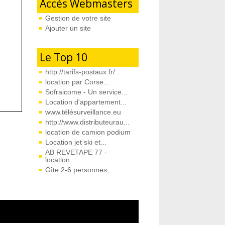
Accés Webmasters
Gestion de votre site
Ajouter un site
Le Top 10
http://tarifs-postaux.fr/...
location par Corse...
Sofraicome - Un service...
Location d'appartement...
www.télésurveillance.eu
http://www.distributeurau...
location de camion podium
Location jet ski et...
AB REVETAPE 77 -
location...
Gîte 2-6 personnes,...