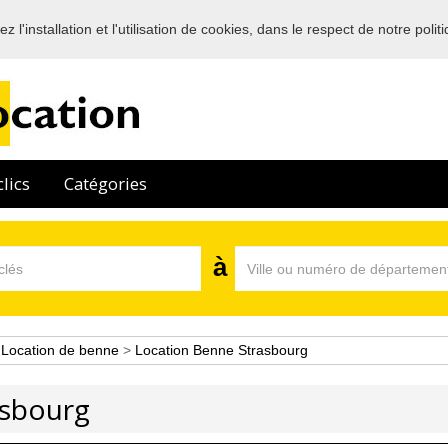
 l'installation et l'utilisation de cookies, dans le respect de notre polit
Bienvenue sur l'annuaire des professionnels de la location en France
lics
Catégories
à
>
Location de benne
>
Location Benne Strasbourg
asbourg