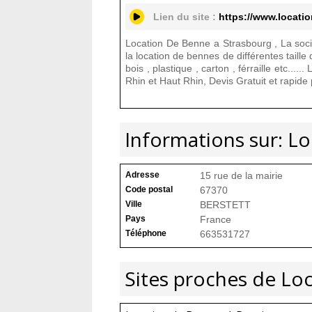
Lien du site :
https://www.locati
Location De Benne a Strasbourg , La soc
la location de bennes de différentes taille
bois , plastique , carton , férraille etc....
Rhin et Haut Rhin, Devis Gratuit et rapide 
Informations sur: L
Adresse
15 rue de la mairie
Code postal
67370
Ville
BERSTETT
Pays
France
Téléphone
663531727
Sites proches de Lo