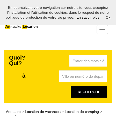
En poursuivant votre navigation sur notre site, vous acceptez
Bienvenue sur l'annuaire des professionnels de la location en
l'installation et l'utilisation de cookies, dans le respect de notre
France
politique de protection de votre vie privee.
En savoir plus
Ok
Toggle
navigati
Quoi?
Qui?
à
RECHERCHE
Annuaire
>
Location de vacances
>
Location de camping
>