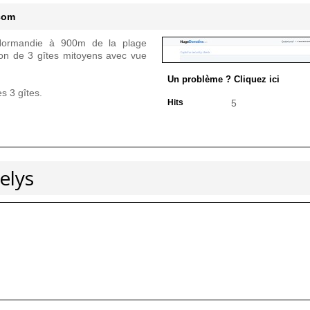
com
 Normandie à 900m de la plage
on de 3 gîtes mitoyens avec vue
Un problème ? Cliquez ici
es 3 gîtes.
Hits
5
elys