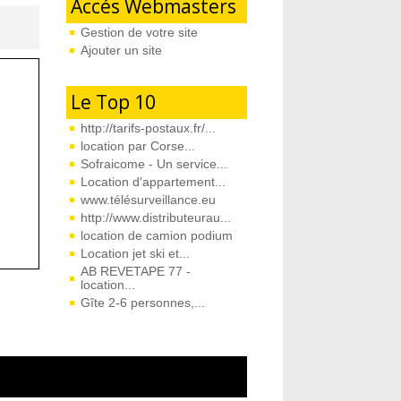
Accés Webmasters
Gestion de votre site
Ajouter un site
Le Top 10
http://tarifs-postaux.fr/...
location par Corse...
Sofraicome - Un service...
Location d'appartement...
www.télésurveillance.eu
http://www.distributeurau...
location de camion podium
Location jet ski et...
AB REVETAPE 77 -
location...
Gîte 2-6 personnes,...