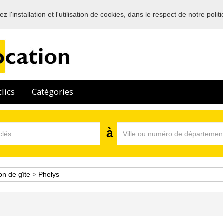
 l'installation et l'utilisation de cookies, dans le respect de notre polit
Bienvenue sur l'annuaire des professionnels de la location en France
lics
Catégories
à
on de gîte
>
Phelys