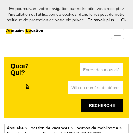
En poursuivant votre navigation sur notre site, vous acceptez
Bienvenue sur l'annuaire des professionnels de la location en
l'installation et l'utilisation de cookies, dans le respect de notre
France
politique de protection de votre vie privee.
En savoir plus
Ok
Toggle
navigati
Quoi?
Qui?
à
RECHERCHE
Annuaire
>
Location de vacances
>
Location de mobilhome
>