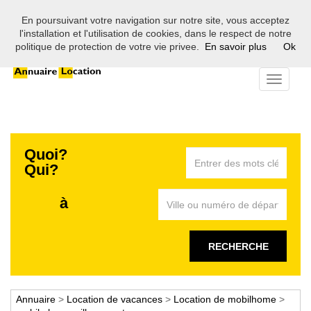
En poursuivant votre navigation sur notre site, vous acceptez
Bienvenue sur l'annuaire des professionnels de la location en
l'installation et l'utilisation de cookies, dans le respect de notre
France
politique de protection de votre vie privee.
En savoir plus
Ok
Toggle
navigati
Quoi?
Qui?
à
RECHERCHE
Annuaire
>
Location de vacances
>
Location de mobilhome
>