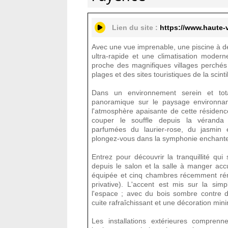
Lien du site :
https://www.haute-
Avec une vue imprenable, une piscine à 
ultra-rapide et une climatisation modern
proche des magnifiques villages perchés
plages et des sites touristiques de la scinti
Dans un environnement serein et tot
panoramique sur le paysage environnan
l'atmosphère apaisante de cette résidenc
couper le souffle depuis la véranda
parfumées du laurier-rose, du jasmin
plongez-vous dans la symphonie enchante
Entrez pour découvrir la tranquillité qu
depuis le salon et la salle à manger accu
équipée et cinq chambres récemment réno
privative). L'accent est mis sur la simpl
l'espace ; avec du bois sombre contre d
cuite rafraîchissant et une décoration mini
Les installations extérieures compren