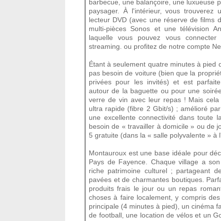
barbecue, une balançoire, une luxueuse p
paysager. À l'intérieur, vous trouverez 
lecteur DVD (avec une réserve de films d
multi-pièces Sonos et une télévision An
laquelle vous pouvez vous connecter 
streaming. ou profitez de notre compte Netf
Étant à seulement quatre minutes à pied d
pas besoin de voiture (bien que la propri
privées pour les invités) et est parfa
autour de la baguette ou pour une soirée
verre de vin avec leur repas ! Mais cela
ultra rapide (fibre 2 Gbit/s) ; amélioré p
une excellente connectivité dans toute la
besoin de « travailler à domicile » ou de 
5 gratuite (dans la « salle polyvalente » à l
Montauroux est une base idéale pour déco
Pays de Fayence. Chaque village a son p
riche patrimoine culturel ; partageant 
pavées et de charmantes boutiques. Parf
produits frais le jour ou un repas roman
choses à faire localement, y compris des 
principale (4 minutes à pied), un cinéma f
de football, une location de vélos et un G