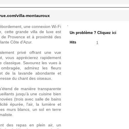
vue.com/villa-montauroux
débordement, une connexion Wi-Fi
e, cette grande villa de luxe est
Un problème ? Cliquez ici
 de Provence et à proximité des
llante Côte d'Azur.
Hits
1
alement privé offrant une vue
t, vous apprécierez rapidement
e classique. Savourez les vues à
 ombragée, admirez les fleurs
 et de la lavande abondante et
resse du chant des oiseaux.
i s'étend de manière transparente
eillants jusqu'à une cuisine bien
vées (trois avec salle de bains
icité épurée, l'air, la lumière et
es murs blancs, un sol en terre
maliste.
nent des repas en plein air, un