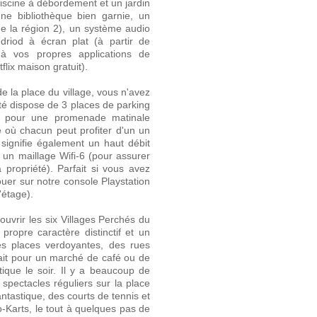
iscine à débordement et un jardin
une bibliothèque bien garnie, un
e la région 2), un système audio
driod à écran plat (à partir de
à vos propres applications de
lix maison gratuit).
e la place du village, vous n'avez
été dispose de 3 places de parking
ite pour une promenade matinale
 où chacun peut profiter d'un un
 signifie également un haut débit
ar un maillage Wifi-6 (pour assurer
 propriété). Parfait si vous avez
jouer sur notre console Playstation
'étage).
uvrir les six Villages Perchés du
ropre caractère distinctif et un
des places verdoyantes, des rues
ait pour un marché de café ou de
tique le soir. Il y a beaucoup de
spectacles réguliers sur la place
antastique, des courts de tennis et
o-Karts, le tout à quelques pas de