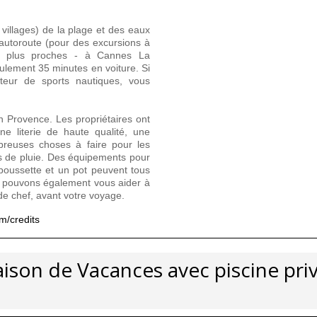
villages) de la plage et des eaux
'autoroute (pour des excursions à
es plus proches - à Cannes La
ulement 35 minutes en voiture. Si
teur de sports nautiques, vous
 Provence. Les propriétaires ont
ne literie de haute qualité, une
breuses choses à faire pour les
urs de pluie. Des équipements pour
 poussette et un pot peuvent tous
s pouvons également vous aider à
de chef, avant votre voyage.
m/credits
ison de Vacances avec piscine pri