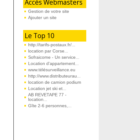
Accés Webmasters
Gestion de votre site
Ajouter un site
Le Top 10
http://tarifs-postaux.fr/...
location par Corse...
Sofraicome - Un service...
Location d'appartement...
www.télésurveillance.eu
http://www.distributeurau...
location de camion podium
Location jet ski et...
AB REVETAPE 77 -
location...
Gîte 2-6 personnes,...