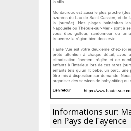
la villa.
Montauroux est aussi le plus proche (des 
azurées du Lac de Saint-Cassien, et de l
la journée). Nos plages balnéaires l
Napouelle ou Théoule-sur-Mer - sont à se
vous êtes golfeur, randonneur ou ama
trouverez la région bien desservie.
Haute Vue est votre deuxième chez-soi en
prêté attention à chaque détail, avec u
climatisation finement réglée et de nom
enfants à l'intérieur lors de ces rares jo
enfants tels qu'un lit bébé, un parc, une
être mis à disposition sur demande. Nou
organiser des services de baby-sitting ou 
Lien retour
https://www.haute-vue.co
Informations sur: Ma
en Pays de Fayence