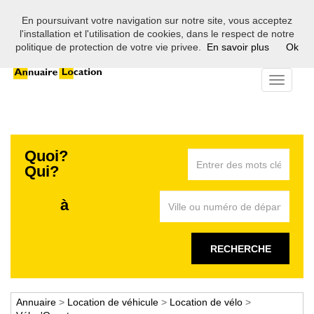
En poursuivant votre navigation sur notre site, vous acceptez
Bienvenue sur l'annuaire des professionnels de la location en
l'installation et l'utilisation de cookies, dans le respect de notre
France
politique de protection de votre vie privee.
En savoir plus
Ok
Toggle
navigati
Quoi?
Qui?
à
RECHERCHE
Annuaire
>
Location de véhicule
>
Location de vélo
>