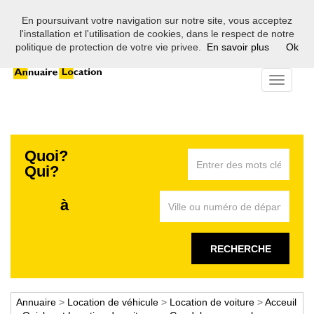
En poursuivant votre navigation sur notre site, vous acceptez
Bienvenue sur l'annuaire des professionnels de la location en
l'installation et l'utilisation de cookies, dans le respect de notre
France
politique de protection de votre vie privee.
En savoir plus
Ok
Toggle
navigati
Quoi?
Qui?
à
RECHERCHE
Annuaire
>
Location de véhicule
>
Location de voiture
>
Acceuil