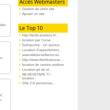
Accés Webmasters
Gestion de votre site
Ajouter un site
blés
Le Top 10
http://tarifs-postaux.fr/...
location par Corse...
Sofraicome - Un service...
Location d'appartement...
www.télésurveillance.eu
un
http://www.distributeurau...
location de camion podium
Location jet ski et...
AB REVETAPE 77 -
location...
Gîte 2-6 personnes,...
a",
u