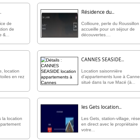
.
Résidence du...
ice de
Collioure, perle du Roussillo
ation de
accueille pour un séjour de
 &...
découvertes....
CANNES SEASIDE...
e, location
Location saisonnière
toiles en rez
d'appartements luxe à Canne
situé dans la rue Macé (à...
les Gets location...
la location
Les Gets, station-village, rés
appartement
en direct avec le propriétaire
votre...