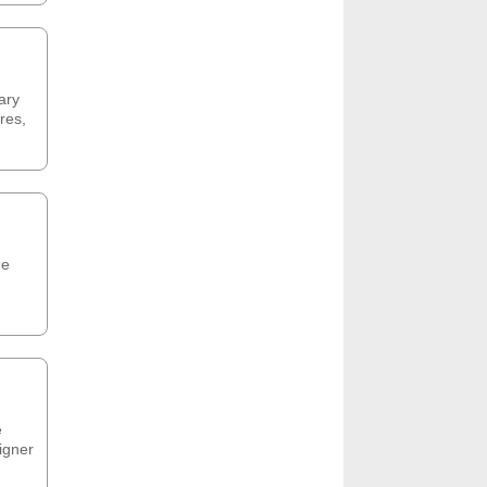
ary
res,
de
e
igner