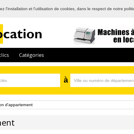
 l'installation et l'utilisation de cookies, dans le respect de notre polit
Bienvenue sur l'annuaire des professionnels de la location en France
lics
Catégories
à
on d'appartement
ment