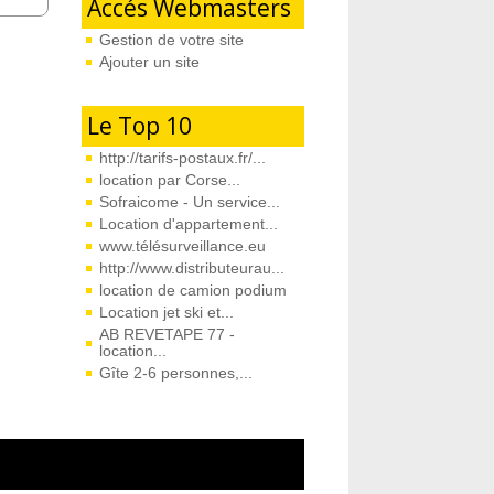
Accés Webmasters
Gestion de votre site
Ajouter un site
Le Top 10
http://tarifs-postaux.fr/...
location par Corse...
Sofraicome - Un service...
Location d'appartement...
www.télésurveillance.eu
http://www.distributeurau...
location de camion podium
Location jet ski et...
AB REVETAPE 77 -
location...
Gîte 2-6 personnes,...